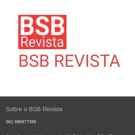
Sobre o BSB Revista
061 996877399