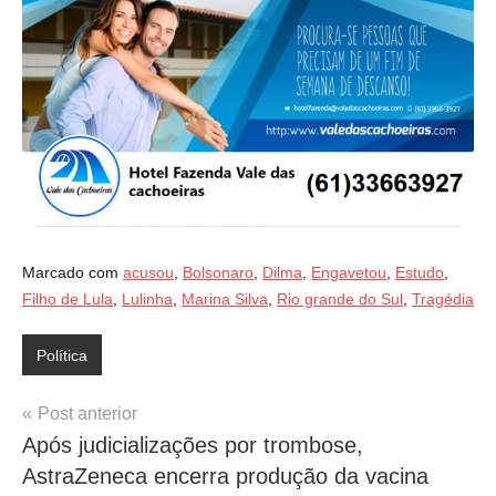
Marcado com
acusou
,
Bolsonaro
,
Dilma
,
Engavetou
,
Estudo
,
Filho de Lula
,
Lulinha
,
Marina Silva
,
Rio grande do Sul
,
Tragédia
Política
Navegação
Post anterior
Após judicializações por trombose,
de
AstraZeneca encerra produção da vacina
Post