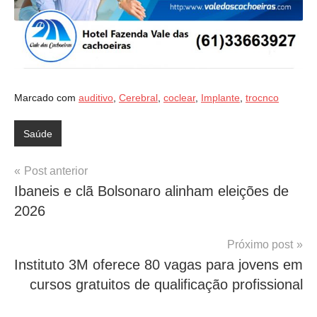
Marcado com
auditivo
,
Cerebral
,
coclear
,
Implante
,
trocnco
Saúde
Navegação
Post anterior
Ibaneis e clã Bolsonaro alinham eleições de
de
2026
Post
Próximo post
Instituto 3M oferece 80 vagas para jovens em
cursos gratuitos de qualificação profissional