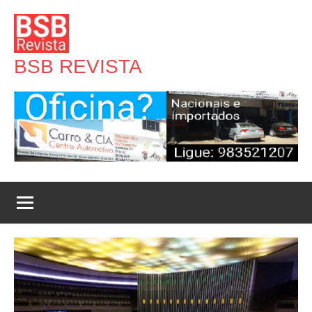
Pular
para
o
BSB REVISTA
conteúdo