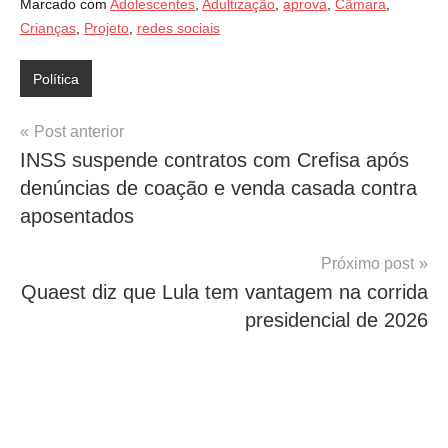
Marcado com
Adolescentes
,
Adultização
,
aprova
,
Câmara
,
Crianças
,
Projeto
,
redes sociais
Política
Navegação
Post anterior
INSS suspende contratos com Crefisa após
de
denúncias de coação e venda casada contra
Post
aposentados
Próximo post
Quaest diz que Lula tem vantagem na corrida
presidencial de 2026