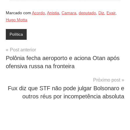
Marcado com
Acordo
,
Anistia
,
Camara
,
deputado
,
Diz
,
Evair
,
Hugo Motta
Política
Navegação
Post anterior
Polônia fecha aeroporto e aciona Otan após
de
ofensiva russa na fronteira
Post
Próximo post
Fux diz que STF não pode julgar Bolsonaro e
outros réus por incompetência absoluta