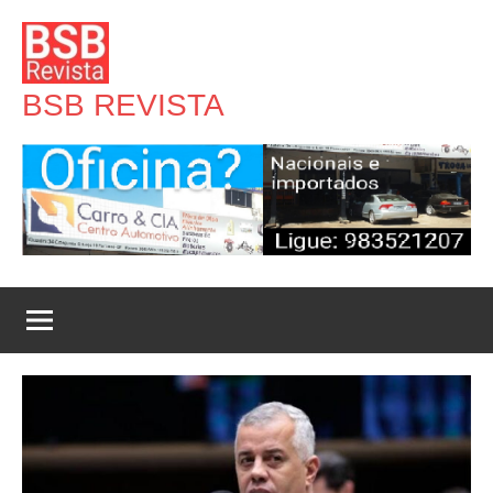
Pular
para
o
BSB REVISTA
conteúdo