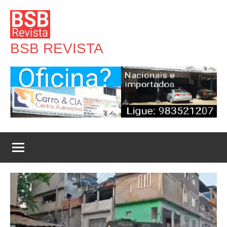
Pular
para
o
BSB REVISTA
conteúdo