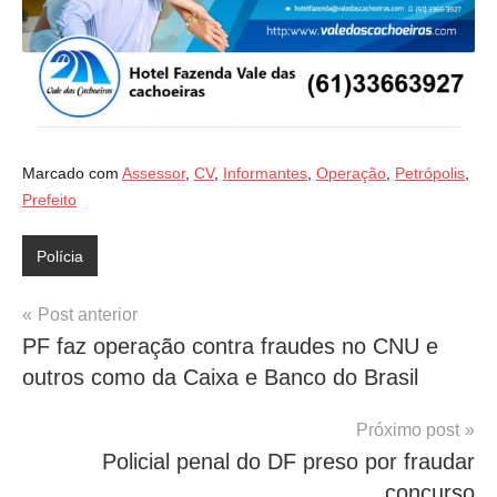
Marcado com
Assessor
,
CV
,
Informantes
,
Operação
,
Petrópolis
,
Prefeito
Polícia
Navegação
Post anterior
PF faz operação contra fraudes no CNU e
de
outros como da Caixa e Banco do Brasil
Post
Próximo post
Policial penal do DF preso por fraudar
concurso