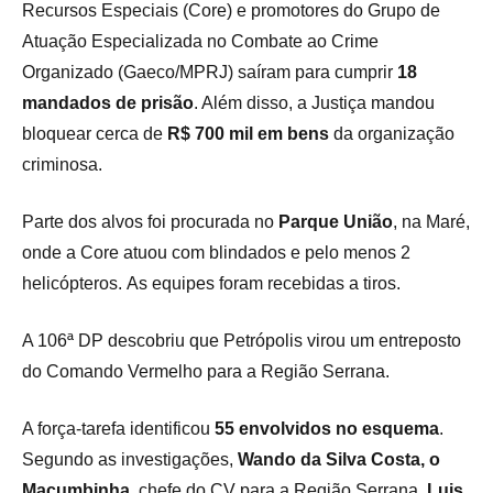
Recursos Especiais (Core) e promotores do Grupo de
Atuação Especializada no Combate ao Crime
Organizado (Gaeco/MPRJ) saíram para cumprir
18
mandados de prisão
. Além disso, a Justiça mandou
bloquear cerca de
R$ 700 mil em bens
da organização
criminosa.
Parte dos alvos foi procurada no
Parque União
, na Maré,
onde a Core atuou com blindados e pelo menos 2
helicópteros. As equipes foram recebidas a tiros.
A 106ª DP descobriu que Petrópolis virou um entreposto
do Comando Vermelho para a Região Serrana.
A força-tarefa identificou
55 envolvidos no esquema
.
Segundo as investigações,
Wando da Silva Costa, o
Macumbinha
, chefe do CV para a Região Serrana,
Luis