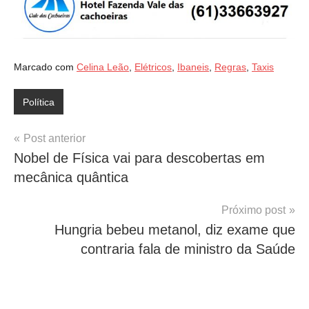
Marcado com
Celina Leão
,
Elétricos
,
Ibaneis
,
Regras
,
Taxis
Política
Navegação
Post anterior
Nobel de Física vai para descobertas em
de
mecânica quântica
Post
Próximo post
Hungria bebeu metanol, diz exame que
contraria fala de ministro da Saúde