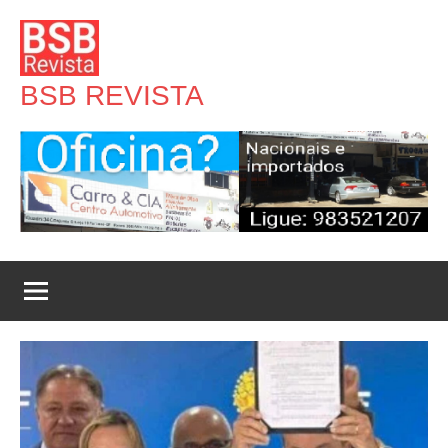
Pular
para
o
BSB REVISTA
conteúdo