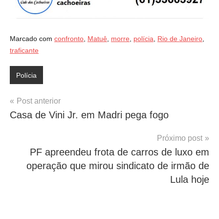
Marcado com
confronto
,
Matuê
,
morre
,
polícia
,
Rio de Janeiro
,
traficante
Polícia
Navegação
Post anterior
Casa de Vini Jr. em Madri pega fogo
de
Post
Próximo post
PF apreendeu frota de carros de luxo em
operação que mirou sindicato de irmão de
Lula hoje