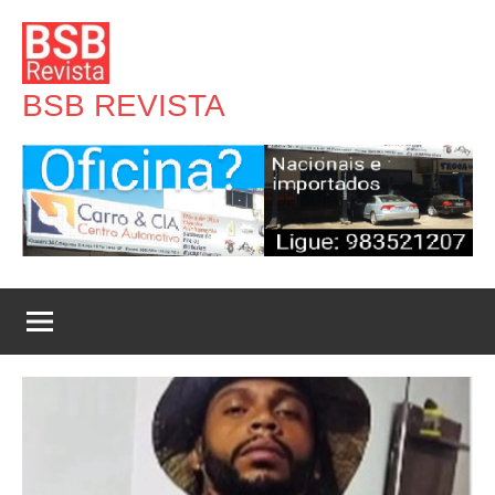
Pular
para
o
BSB REVISTA
conteúdo