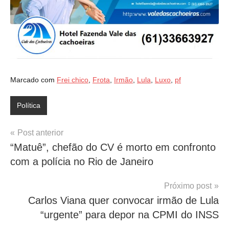
Marcado com
Frei chico
,
Frota
,
Irmão
,
Lula
,
Luxo
,
pf
Política
Navegação
Post anterior
“Matuê”, chefão do CV é morto em confronto
de
com a polícia no Rio de Janeiro
Post
Próximo post
Carlos Viana quer convocar irmão de Lula
“urgente” para depor na CPMI do INSS