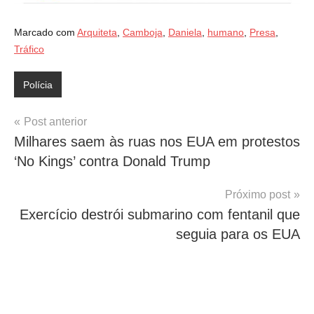
Marcado com
Arquiteta
,
Camboja
,
Daniela
,
humano
,
Presa
,
Tráfico
Polícia
Navegação
Post anterior
Milhares saem às ruas nos EUA em protestos
de
‘No Kings’ contra Donald Trump
Post
Próximo post
Exercício destrói submarino com fentanil que
seguia para os EUA