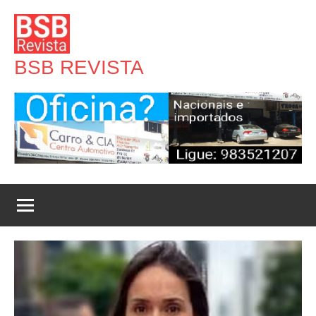
Pular
para
o
BSB REVISTA
conteúdo