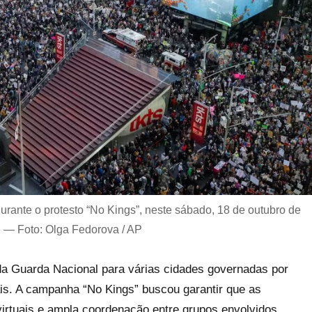
rante o protesto “No Kings”, neste sábado, 18 de outubro de
 — Foto: Olga Fedorova / AP
 da Guarda Nacional para várias cidades governadas por
is. A campanha “No Kings” buscou garantir que as
irtuais e ampla coordenação entre grupos envolvidos,