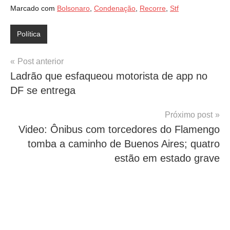
Marcado com
Bolsonaro
,
Condenação
,
Recorre
,
Stf
Política
Navegação
Post anterior
Ladrão que esfaqueou motorista de app no
de
DF se entrega
Post
Próximo post
Video: Ônibus com torcedores do Flamengo
tomba a caminho de Buenos Aires; quatro
estão em estado grave