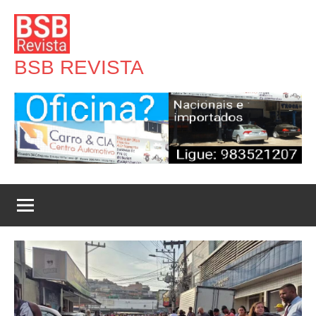
Pular
para
o
BSB REVISTA
conteúdo