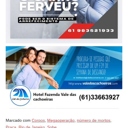
Marcado com
Corpos
,
Megaoperação
,
número de mortos
,
Praça
,
Rio de Janeiro
,
Sobe