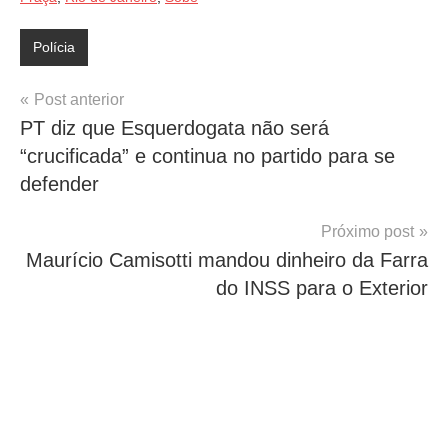
Polícia
Navegação
Post anterior
PT diz que Esquerdogata não será
de
“crucificada” e continua no partido para se
Post
defender
Próximo post
Maurício Camisotti mandou dinheiro da Farra
do INSS para o Exterior