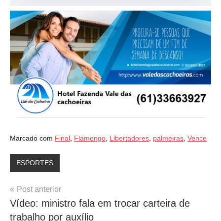
Marcado com
Final
,
Flamengo
,
Libertadores
,
palmeiras
,
Vence
ESPORTES
Navegação
Post anterior
Vídeo: ministro fala em trocar carteira de
de
trabalho por auxílio