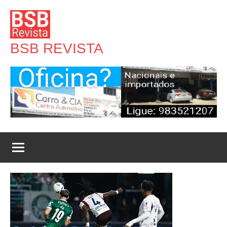
Pular
para
o
BSB REVISTA
conteúdo