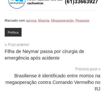
Marcado com
aprova
,
Maioria
,
Megaoperação
,
Pesquisa
Política
Navegação
Post anterior
Filha de Neymar passa por cirurgia de
de
emergência após acidente
Post
Próximo post
Brasiliense é identificado entre mortos na
megaoperação contra Comando Vermelho no
RJ