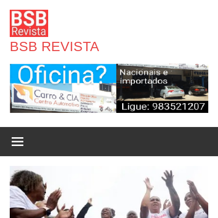
Pular
para
o
BSB REVISTA
conteúdo