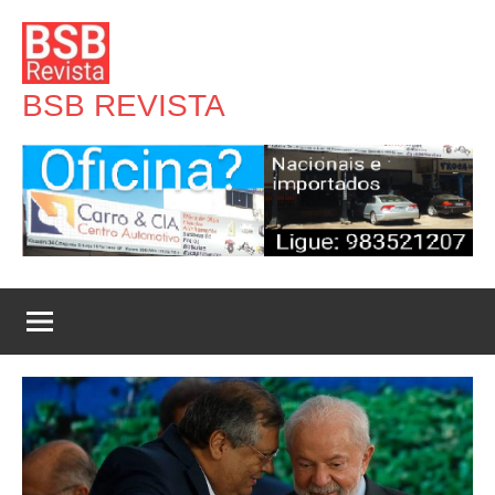
Pular
para
o
BSB REVISTA
conteúdo