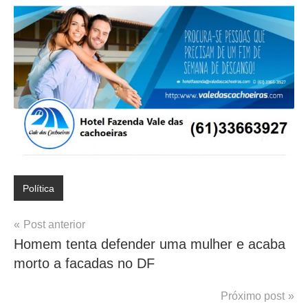
Política
Navegação
Post anterior
Homem tenta defender uma mulher e acaba
de
morto a facadas no DF
Post
Próximo post