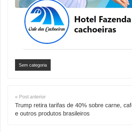
Sem categoria
Navegação
Post anterior
Trump retira tarifas de 40% sobre carne, caf
de
e outros produtos brasileiros
Post