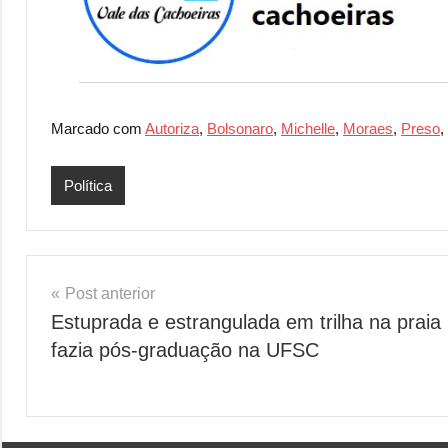
Marcado com
Autoriza
,
Bolsonaro
,
Michelle
,
Moraes
,
Preso
,
Política
Navegação
Post anterior
Estuprada e estrangulada em trilha na praia
de
fazia pós-graduação na UFSC
Post