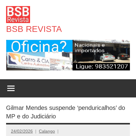
Pular
para
o
BSB REVISTA
conteúdo
Gilmar Mendes suspende ‘penduricalhos’ do
MP e do Judiciário
24/02/2026
Calango