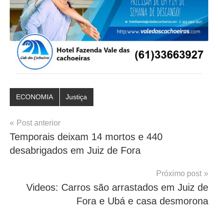
ECONOMIA
Justiça
Navegação
Post anterior
Temporais deixam 14 mortos e 440
de
desabrigados em Juiz de Fora
Post
Próximo post
Videos: Carros são arrastados em Juiz de
Fora e Ubá e casa desmorona