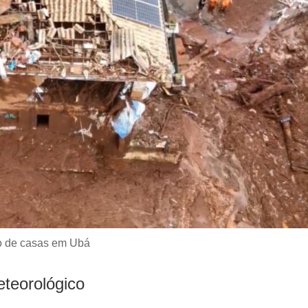
o de casas em Ubá
eteorológico