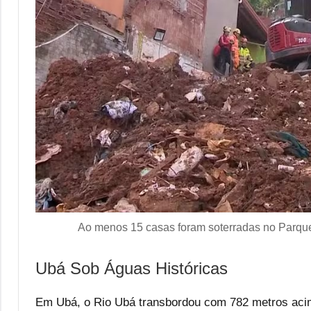
Ao menos 15 casas foram soterradas no Parque
Ubá Sob Águas Históricas
Em Ubá, o Rio Ubá transbordou com 782 metros acim