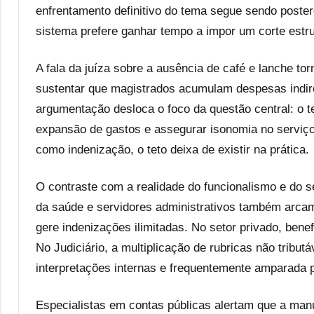
enfrentamento definitivo do tema segue sendo poste
sistema prefere ganhar tempo a impor um corte estru
A fala da juíza sobre a ausência de café e lanche to
sustentar que magistrados acumulam despesas indire
argumentação desloca o foco da questão central: o tet
expansão de gastos e assegurar isonomia no serviço 
como indenização, o teto deixa de existir na prática.
O contraste com a realidade do funcionalismo e do set
da saúde e servidores administrativos também arca
gere indenizações ilimitadas. No setor privado, bene
No Judiciário, a multiplicação de rubricas não tribu
interpretações internas e frequentemente amparada p
Especialistas em contas públicas alertam que a man