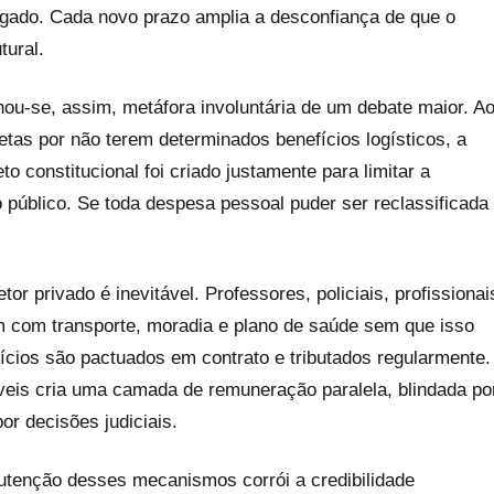
rgado. Cada novo prazo amplia a desconfiança de que o
tural.
rnou-se, assim, metáfora involuntária de um debate maior. A
tas por não terem determinados benefícios logísticos, a
o constitucional foi criado justamente para limitar a
público. Se toda despesa pessoal puder ser reclassificada
or privado é inevitável. Professores, policiais, profissionai
m com transporte, moradia e plano de saúde sem que isso
fícios são pactuados em contrato e tributados regularmente.
táveis cria uma camada de remuneração paralela, blindada po
or decisões judiciais.
utenção desses mecanismos corrói a credibilidade