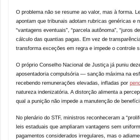
O problema não se resume ao valor, mas à forma. L
apontam que tribunais adotam rubricas genéricas e n
“vantagens eventuais”, “parcela autônoma”, “juros de
cálculo das quantias pagas. Em vez de transparência
transforma exceções em regra e impede o controle so
O próprio Conselho Nacional de Justiça já puniu de
aposentadoria compulsória — sanção máxima na esfer
recebendo remunerações elevadas, infladas por
pend
natureza indenizatória. A distorção alimenta a perce
qual a punição não impede a manutenção de benefíci
No plenário do STF, ministros reconheceram a “proli
leis estaduais que ampliaram vantagens sem uniform
pagamentos considerados irregulares, mas o adiamen