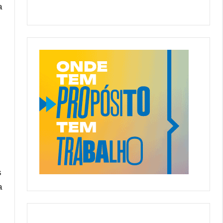
a
s
a