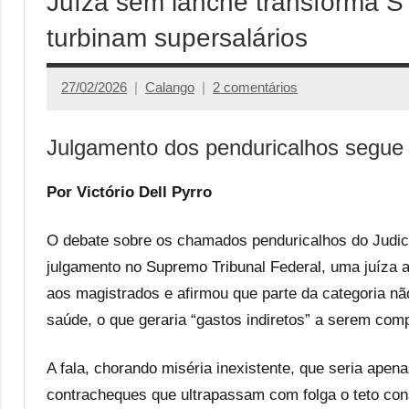
Juíza sem lanche transforma S
turbinam supersalários
27/02/2026
Calango
2 comentários
Julgamento dos penduricalhos segue
Por Victório Dell Pyrro
O debate sobre os chamados penduricalhos do Judiciá
julgamento no Supremo Tribunal Federal, uma juíza a
aos magistrados e afirmou que parte da categoria não
saúde, o que geraria “gastos indiretos” a serem co
A fala, chorando miséria inexistente, que seria apen
contracheques que ultrapassam com folga o teto cons