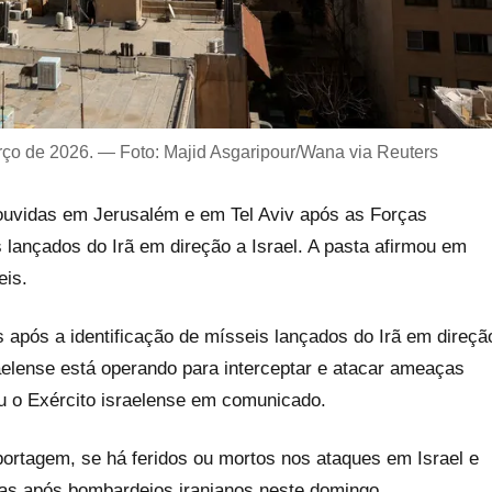
arço de 2026. — Foto: Majid Asgaripour/Wana via Reuters
ouvidas em Jerusalém e em Tel Aviv após as Forças
lançados do Irã em direção a Israel. A pasta afirmou em
eis.
 após a identificação de mísseis lançados do Irã em direçã
aelense está operando para interceptar e atacar ameaças
ou o Exército israelense em comunicado.
eportagem, se há feridos ou mortos nos ataques em Israel e
das após bombardeios iranianos neste domingo.