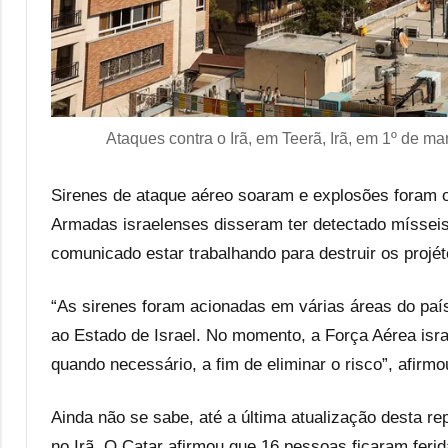
Ataques contra o Irã, em Teerã, Irã, em 1º de m
Sirenes de ataque aéreo soaram e explosões foram 
Armadas israelenses disseram ter detectado mísseis 
comunicado estar trabalhando para destruir os projét
“As sirenes foram acionadas em várias áreas do país
ao Estado de Israel. No momento, a Força Aérea isr
quando necessário, a fim de eliminar o risco”, afirm
Ainda não se sabe, até a última atualização desta r
no Irã. O Catar afirmou que 16 pessoas ficaram feri