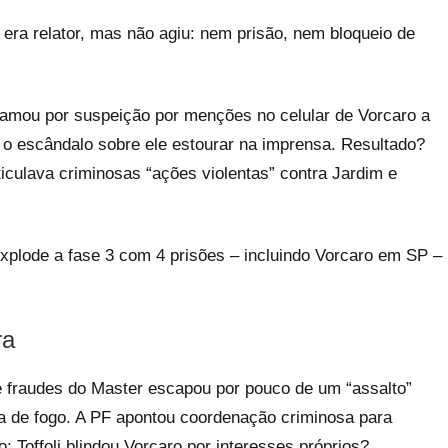
 era relator, mas não agiu: nem prisão, nem bloqueio de
amou por suspeição por menções no celular de Vorcaro a
ós o escândalo sobre ele estourar na imprensa. Resultado?
iculava criminosas “ações violentas” contra Jardim e
plode a fase 3 com 4 prisões – incluindo Vorcaro em SP –
ra
e fraudes do Master escapou por pouco de um “assalto”
a de fogo. A PF apontou coordenação criminosa para
: Toffoli blindou Vorcaro por interesses próprios?