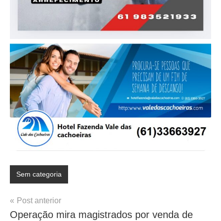
Sem categoria
Navegação
Post anterior
Operação mira magistrados por venda de
de