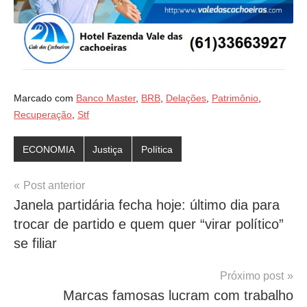
Marcado com
Banco Master
,
BRB
,
Delações
,
Patrimônio
,
Recuperação
,
Stf
ECONOMIA
Justiça
Política
Navegação
Post anterior
Janela partidária fecha hoje: último dia para
de
trocar de partido e quem quer “virar político”
Post
se filiar
Próximo post
Marcas famosas lucram com trabalho