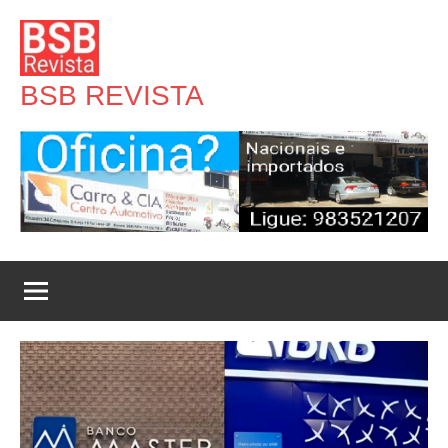
Pular
para
o
BSB REVISTA
conteúdo