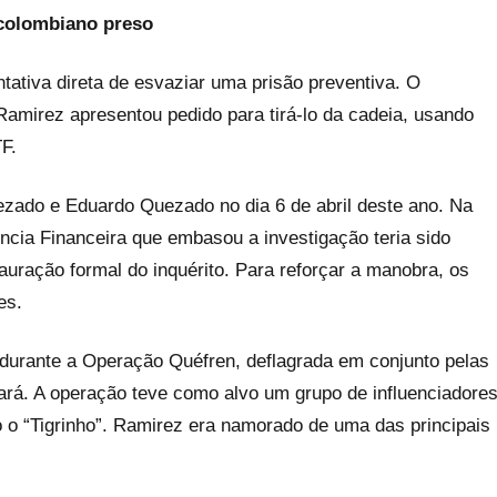
e colombiano preso
tativa direta de esvaziar uma prisão preventiva. O
amirez apresentou pedido para tirá-lo da cadeia, usando
F.
zado e Eduardo Quezado no dia 6 de abril deste ano. Na
gência Financeira que embasou a investigação teria sido
tauração formal do inquérito. Para reforçar a manobra, os
es.
 durante a Operação Quéfren, deflagrada em conjunto pelas
ará. A operação teve como alvo um grupo de influenciadore
o o “Tigrinho”. Ramirez era namorado de uma das principais