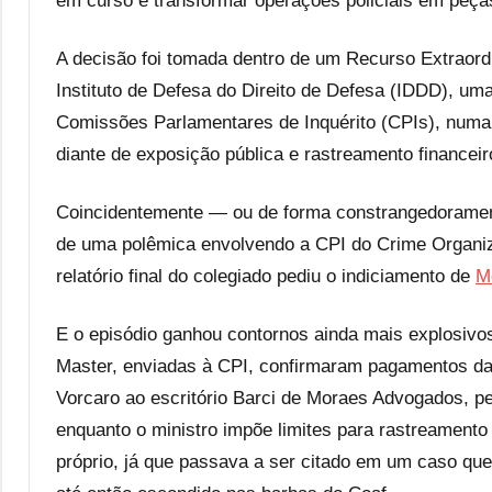
em curso e transformar operações policiais em peça
A decisão foi tomada dentro de um Recurso Extraor
Instituto de Defesa do Direito de Defesa (IDDD), 
Comissões Parlamentares de Inquérito (CPIs), numa
diante de exposição pública e rastreamento financeir
Coincidentemente — ou de forma constrangedorament
de uma polêmica envolvendo a CPI do Crime Organiz
relatório final do colegiado pediu o indiciamento de
M
E o episódio ganhou contornos ainda mais explosiv
Master, enviadas à CPI, confirmaram pagamentos da i
Vorcaro ao escritório Barci de Moraes Advogados, pe
enquanto o ministro impõe limites para rastreamento f
próprio, já que passava a ser citado em um caso que