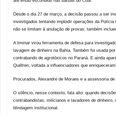
até então escondido nas barbas do Coaf.
Desde o dia 27 de março, a decisão passou a ser i
investigados tentando implodir operações da Polícia
não se limitam à anulação de provas: também incluem
A liminar virou ferramenta de defesa para investiga
lavagem de dinheiro na Bahia. Também foi usada por
contrabando de agrotóxicos no Paraná. E ainda apa
Quéfren, voltada a influenciadores que enriqueceram
Procurados, Alexandre de Moraes e a assessoria d
O silêncio, nesse contexto, fala alto: quando deci
contrabandistas, milicianos e lavadores de dinheiro
blindagem institucional.