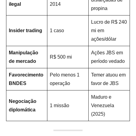
ilegal
2014
propina
Lucro de R$ 240
Insider trading
1 caso
mi em
ações/dólar
Manipulação
Ações JBS em
R$ 500 mi
de mercado
período vedado
Favorecimento
Pelo menos 1
Temer atuou em
BNDES
operação
favor de JBS
Maduro e
Negociação
1 missão
Venezuela
diplomática
(2025)