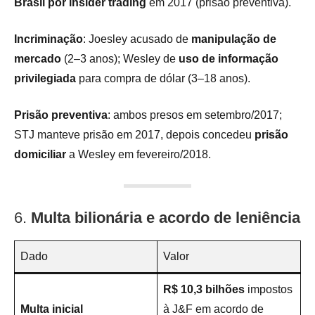
Brasil por insider trading
em 2017 (prisão preventiva).
Incriminação
: Joesley acusado de
manipulação de
mercado
(2–3 anos); Wesley de
uso de informação
privilegiada
para compra de dólar (3–18 anos).
Prisão preventiva
: ambos presos em setembro/2017;
STJ manteve prisão em 2017, depois concedeu
prisão
domiciliar
a Wesley em fevereiro/2018.
6.
Multa bilionária e acordo de leniência
Dado
Valor
R$ 10,3 bilhões
impostos
Multa inicial
à J&F em acordo de