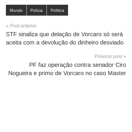
Mundo
Polícia
Política
Navegação
Post anterior
STF sinaliza que delação de Vorcaro só será
de
aceita com a devolução do dinheiro desviado
Post
Próximo post
PF faz operação contra senador Ciro
Nogueira e primo de Vorcaro no caso Master