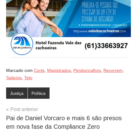
Marcado com
Corte
,
Magistrados
,
Penduricalhos
,
Recorrem
,
Salários
,
Teto
Justiça
Política
Navegação
Post anterior
Pai de Daniel Vorcaro e mais 6 são presos
de
em nova fase da Compliance Zero
Post