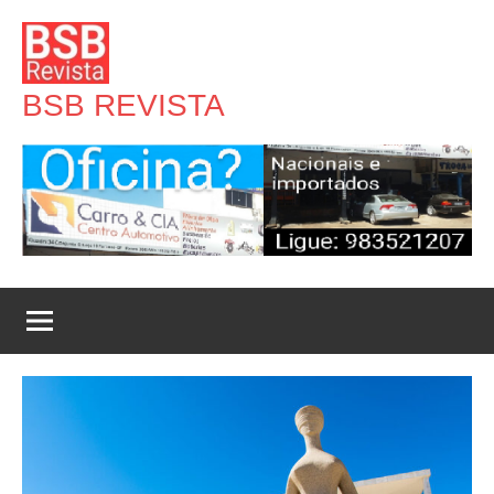
Pular
para
o
BSB REVISTA
conteúdo