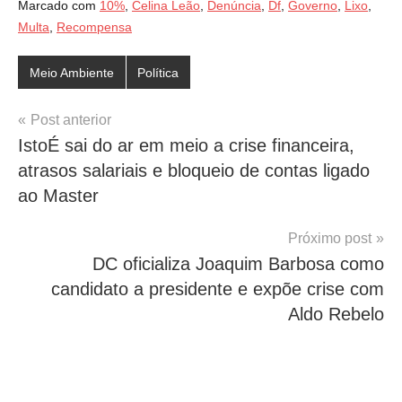
Marcado com
10%
,
Celina Leão
,
Denúncia
,
Df
,
Governo
,
Lixo
,
Multa
,
Recompensa
Meio Ambiente
Política
Navegação
Post anterior
IstoÉ sai do ar em meio a crise financeira,
de
atrasos salariais e bloqueio de contas ligado
Post
ao Master
Próximo post
DC oficializa Joaquim Barbosa como
candidato a presidente e expõe crise com
Aldo Rebelo