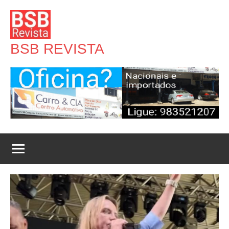
Pular
para
o
BSB REVISTA
conteúdo