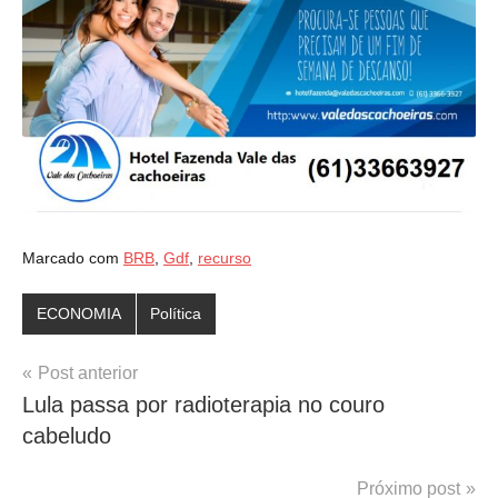
Marcado com
BRB
,
Gdf
,
recurso
ECONOMIA
Política
Navegação
Post anterior
Lula passa por radioterapia no couro
de
cabeludo
Post
Próximo post