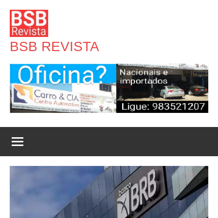
Pular
para
o
BSB REVISTA
conteúdo