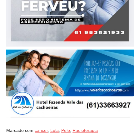
Marcado com
cancer
,
Lula
,
Pele
,
Radioterapia