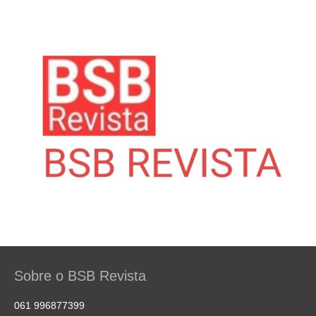
Sobre o BSB Revista
061 996877399