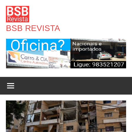
Pular
para
o
BSB REVISTA
conteúdo