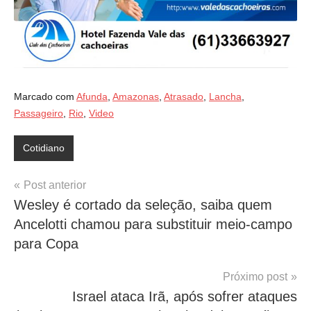
Marcado com
Afunda
,
Amazonas
,
Atrasado
,
Lancha
,
Passageiro
,
Rio
,
Video
Cotidiano
Navegação
Post anterior
Wesley é cortado da seleção, saiba quem
de
Ancelotti chamou para substituir meio-campo
Post
para Copa
Próximo post
Israel ataca Irã, após sofrer ataques