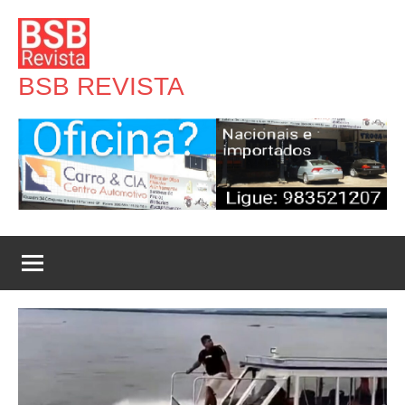
Pular
para
o
BSB REVISTA
conteúdo