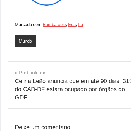
Marcado com
Bombardeio
,
Eua
,
Irã
Mundo
Navegação
Post anterior
Celina Leão anuncia que em até 90 dias, 3
de
do CAD-DF estará ocupado por órgãos do
Post
GDF
Deixe um comentário