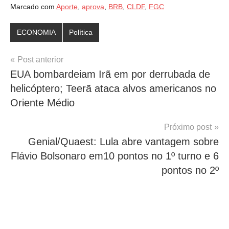
Marcado com
Aporte
,
aprova
,
BRB
,
CLDF
,
FGC
ECONOMIA
Política
Navegação
Post anterior
EUA bombardeiam Irã em por derrubada de
de
helicóptero; Teerã ataca alvos americanos no
Post
Oriente Médio
Próximo post
Genial/Quaest: Lula abre vantagem sobre
Flávio Bolsonaro em10 pontos no 1º turno e 6
pontos no 2º