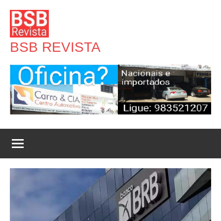
Pular
para
o
BSB REVISTA
conteúdo