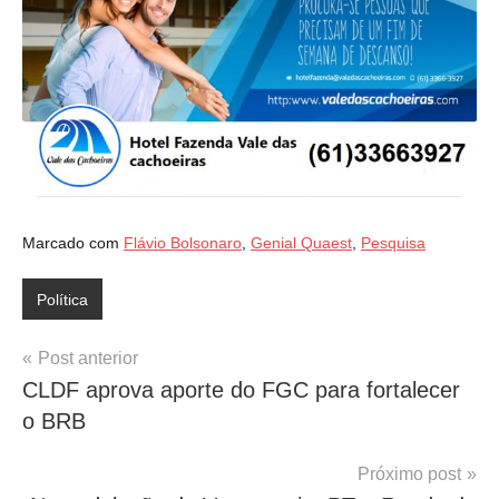
Marcado com
Flávio Bolsonaro
,
Genial Quaest
,
Pesquisa
Política
Navegação
Post anterior
CLDF aprova aporte do FGC para fortalecer
de
o BRB
Post
Próximo post