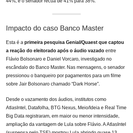
44%, e o senador recua de 41% para 38%.
Impacto do caso Banco Master
Esta é a
primeira pesquisa Genial/Quaest que captou
a reação do eleitorado após o áudio vazado
entre
Flávio Bolsonaro e Daniel Vorcaro, investigado no
escândalo do Banco Master. Nas mensagens, o senador
pressionou o banqueiro por pagamentos para um filme
sobre Jair Bolsonaro chamado “Dark Horse”.
Desde o vazamento dos áudios, institutos como
AtlasIntel, Datafolha, BTG Nexus, Meio/Ideia e Real Time
Big Data registraram, em maior ou menor intensidade,
ampliação da vantagem de Lula sobre Flávio. A AtlasIntel
(suspensa pelo TSE) mostrou Lula abrindo quase 13